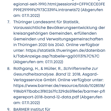
egional-seit-1990.html;jsessionid=CFF9CECE0FE
F99E29199F67973C339F4.intranet672
(Abgerufen
am: 07.11.2022)
Thüringer Landesamt für Statistik,
Voraussichtliche Bevölkerungsentwicklung der
kreisangehörigen Gemeinden, erfüllenden
Gemeinden und Verwaltungsgemeinschaften
in Thüringen 2020 bis 2040. Online verfügbar
unter:
https://statistik.thueringen.de/datenban
k/TabAnzeige.asp?tabelle=gg001131%7C%7C
(Abgerufen am: 07.11.2022)
Rothgang, H., & Müller, R.,
Schriftenreihe zur
Gesundheitsanalyse. Band 12
. 2018, Asgard-
Verlagsservice GmbH. Online verfügbar unter:
https://www.barmer.de/resource/blob/1028518/
9186b971babc3f80267fc329d65f8e5e/barmer-pfl
egereport-2018-band-12-data.pdf
(Abgerufen
am: 07.11.2022)
BARMER Institut für